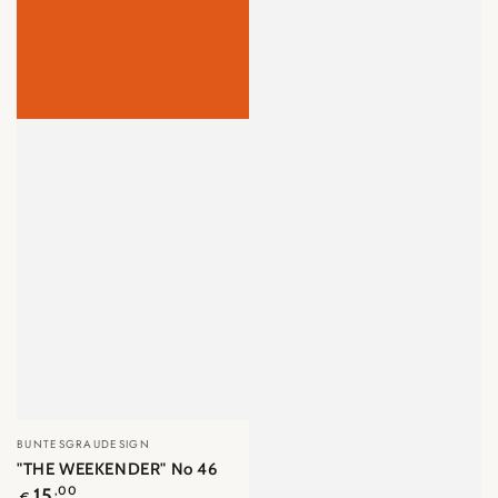
Verkäufer/in:
BUNTESGRAUDESIGN
"THE WEEKENDER" No 46
Regulärer
15
,00
€