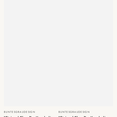
Verkäufer/in:
Verkäufer/in:
BUNTESGRAUDESIGN
BUNTESGRAUDESIGN