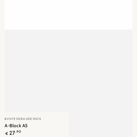
Verkäufer/in:
BUNTESGRAUDESIGN
A-Block A5
Regulärer
27
,90
€