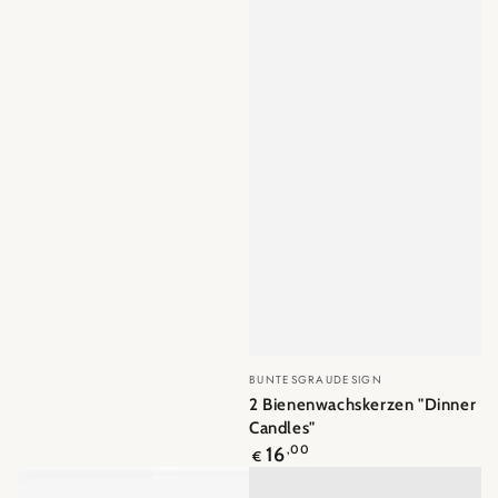
Verkäufer/in:
BUNTESGRAUDESIGN
2 Bienenwachskerzen "Dinner
Candles"
Regulärer
16
,00
€
Preis