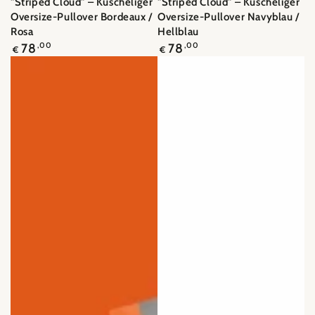
"Striped Cloud" – Kuscheliger
"Striped Cloud" – Kuscheliger
Oversize-Pullover Bordeaux /
Oversize-Pullover Navyblau /
Rosa
Hellblau
Regulärer
Regulärer
78
,00
78
,00
€
€
Preis
Preis