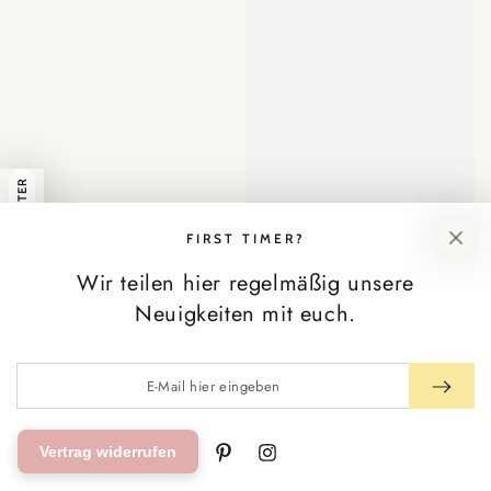
NEWSLETTER
FIRST TIMER?
Wir teilen hier regelmäßig unsere
Neuigkeiten mit euch.
E-
Mail
hier
Vertrag widerrufen
eingeben
Pinterest
Instagram