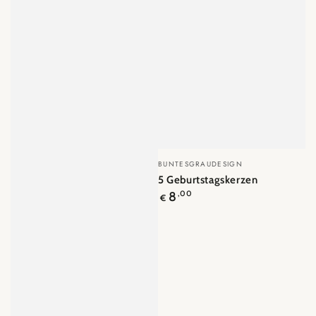
Verkäufer/in:
BUNTESGRAUDESIGN
5 Geburtstagskerzen
Regulärer
8
,00
€
Preis