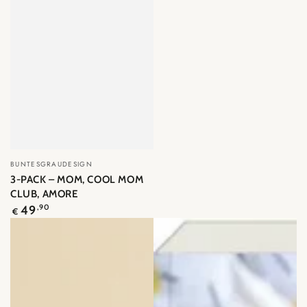
Verkäufer/in:
BUNTESGRAUDESIGN
3-PACK – MOM, COOL MOM
CLUB, AMORE
Regulärer
49
,90
€
Preis