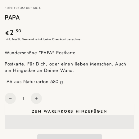
BUNTESGRAUDESIGN
PAPA
Regulärer
,50
2
€
Preis
inkl. MwSt.
Versand
wird beim Checkout berechnet
Wunderschöne "PAPA" Postkarte
Postkarte. Für Dich, oder einen lieben Menschen. Auch
ein Hingucker an Deiner Wand.
A6 aus Naturkarton 580 g
Anzahl
Verringere
Erhöhe
die
die
ZUM WARENKORB HINZUFÜGEN
Menge
Menge
für
für
PAPA
PAPA